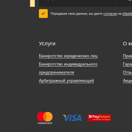
Передавая свои данные, вы даете
согласие
на
обраб
Услуги
О к
Банкротство юридических лиц
Прак
Банкротство индивидуального
Гара
предпринимателя
Отз
Арбитражный управляющий
Акц