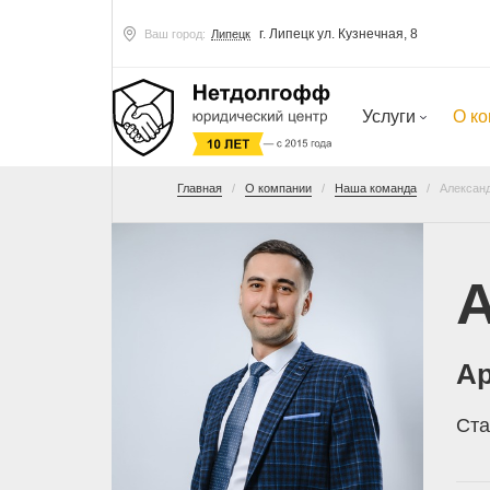
г. Липецк ул. Кузнечная, 8
Ваш город:
Липецк
Услуги
О к
Главная
О компании
Наша команда
Алексан
А
А
Ста