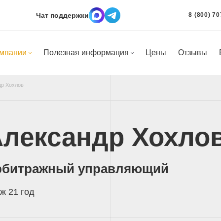
Чат поддержки
8 (800) 70
омпании
Полезная информация
Цены
Отзывы
др Хохлов
лександр Хохло
рбитражный управляющий
ж 21 год