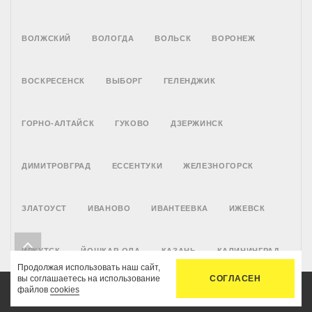
ВОЛЖСКИЙ
ВОЛОГДА
ВОЛЬСК
ВОРОНЕЖ
ВОСКРЕСЕНСК
ВЫБОРГ
ГЕЛЕНДЖИК
ГОРНО-АЛТАЙСК
ГУКОВО
ДЗЕРЖИНСК
ДИМИТРОВГРАД
ЕССЕНТУКИ
ЖЕЛЕЗНОГОРСК
ЗЛАТОУСТ
ИВАНОВО
ИВАНТЕЕВКА
ИЖЕВСК
ИРКУТСК
ЙОШКАР-ОЛА
КАЗАНЬ
КАЛИНИНГРАД
Продолжая использовать наш сайт,
вы соглашаетесь на использование
СОГЛАСЕН
файлов
cookies
КАЛУГА
КАМЕНСК-УРАЛЬСКИЙ
КАМЫШИН
КАНСК
Главная
Услуги
Цены
Связь
Кабинет