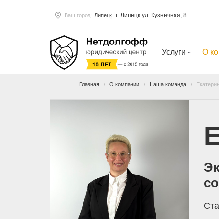
г. Липецк ул. Кузнечная, 8
Ваш город:
Липецк
Услуги
О к
Главная
О компании
Наша команда
Екатери
Е
Эк
с
Ста