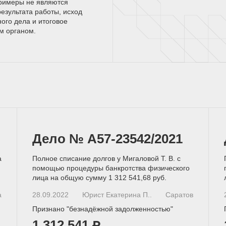
римеры не являются
езультата работы, исход
ного дела и итоговое
ым
органом.
Дело № А57-23542/2021
а
Полное списание долгов у Мигаловой Т. В. с
помощью процедуры банкротства физического
лица на общую сумму 1 312 541,68 руб.
а
28.09.2022
Юрист Екатерина П..
Саратов
Признано "безнадёжной задолженностью"
1 312 541