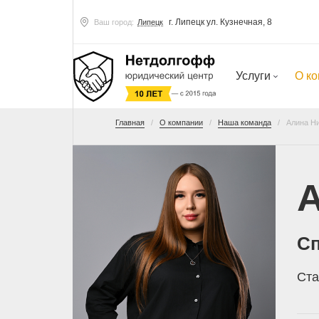
г. Липецк ул. Кузнечная, 8
Ваш город:
Липецк
Услуги
О к
Главная
О компании
Наша команда
Алина Н
А
Сп
Ста