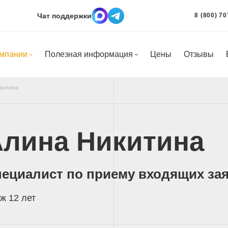
Чат поддержки
8 (800) 70
омпании
Полезная информация
Цены
Отзывы
икитина
лина Никитина
ециалист по приему входящих за
ж 12 лет