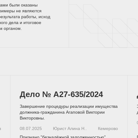
нами были оказаны
римеры не являются
езультата работы, исход
ного дела и итоговое
ым
органом.
Дело № А27-635/2024
Завершение процедуры реализации имущества
должника-гражданина Агаповой Виктории
Викторовны.
в
08.07.2025
Юрист Алина Н..
Кемерово
Признано "безнадёжной задолженностью"