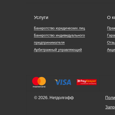
Услуги
О к
Банкротство юридических лиц
Прак
Банкротство индивидуального
Гара
предпринимателя
Отз
Арбитражный управляющий
Акц
© 2026. Нетдолгофф
Поли
Запр